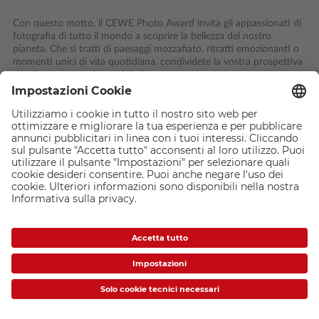
Con questo motto, il CEWE Photo Award invita gli appassionati di
fotografia di tutto il mondo a scoprire la bellezza del nostro
pianeta. Che si tratti di paesaggi mozzafiato, ritratti emozionanti o
momenti unici di vita quotidiana, condividete la vostra prospettiva
e inviate le vostre foto migliori.
Con la possibilità di candidare le foto in dieci diverse categorie,
oltre al Young Talent Award per giovani fino a 25 anni, tutti hanno
la possibilità di partecipare al più grande concorso fotografico del
mondo e vincere premi per un valore totale di 250.000 euro.
Come partecipare: